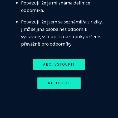
Potvrzuji, že je mi známa definice
odborníka.
Potvrzuji, že jsem se seznámil/a s riziky,
jimž se jiná osoba než odborník
vystavuje, vstoupí-li na stránky určené
Situace se ZULP a úhradou léčivého
převážně pro odborníky.
přípravku Leqvio v roce 2025
12. dubna 2025
I do roku 2025 se propisuje situace s předepisováním
ANO, VSTOUPIT
nákladného zvláště účtovaného léčivého přípravku (ZULP)
Leqvio, podávaného pacientům s cílem snížení LDL
lipémie.
NE, ODEJÍT