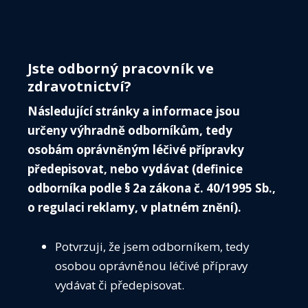
V diferenciální diagnostice dušnosti
nezapomínejme na laboratorní vyšetření
12. dubna 2025
Jste odborný pracovník ve
Dušnost (dyspnoe) je jedním z nejčastějších symptomů,
zdravotnictví?
se kterými se lékaři v klinické praxi setkávají. Téměř 25 %
ambulantních pacientů si stěžuje na dušnost. Příčinou
Následující stránky a informace jsou
může být celá řada akutních a chronických onemocnění
určeny výhradně odborníkům, tedy
různé etiologie; dušnost může ale také signalizovat život
osobám oprávněným léčivé přípravky
ohrožující stav.
předepisovat, nebo vydávat (definice
odborníka podle § 2a zákona č. 40/1995 Sb.,
o regulaci reklamy, v platném znění).
Potvrzuji, že jsem odborníkem, tedy
osobou oprávněnou léčivé přípravy
vydávat či předepisovat.