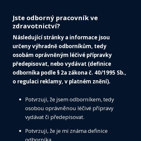
dostupné specifické antidotum idarucizumab pro
VZDĚ
dabigatran etexilát.
Jste odborný pracovník ve
SEKC
zdravotnictví?
Přehlednou interaktivní mapu, ve které po najetí
ČASO
Následující stránky a informace jsou
kurzorem na město s dostupným antidotem se
KONT
určeny výhradně odborníkům, tedy
zobrazí informace o oddělení/klinice, najdete
osobám oprávněným léčivé přípravky
PŘIH
také
ZDE
.
předepisovat, nebo vydávat (definice
odborníka podle § 2a zákona č. 40/1995 Sb.,
o regulaci reklamy, v platném znění).
Potvrzuji, že jsem odborníkem, tedy
osobou oprávněnou léčivé přípravy
vydávat či předepisovat.
Potvrzuji, že je mi známa definice
odborníka.