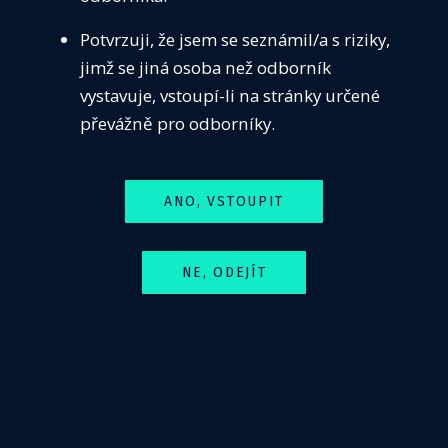
Potvrzuji, že jsem se seznámil/a s riziky,
jimž se jiná osoba než odborník
vystavuje, vstoupí-li na stránky určené
převážně pro odborníky.
ČIS
ANO, VSTOUPIT
Média
Guidelines
Předoperační vyšetření
NE, ODEJÍT
Seznamy pracovišť
Dostupnost neobvyklé péče
Centra pro léčbu PCSK9 inhibitory
Pracoviště s dostupným antidotem k dabigatranu