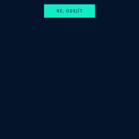
stránky IFCC, na kterých probíhá pravidelná aktualizace
této příručky a všech doporučení.
NE, ODEJÍT
Zemřel profesor Milan Šamánek
30. dubna 2020