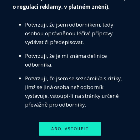
o regulaci reklamy, v platném znění).
Potvrzuji, že jsem odborníkem, tedy
osobou oprávněnou léčivé přípravy
vydávat či předepisovat.
Potvrzuji, že je mi známa definice
odborníka.
Informační příručka ke COVID-19 IFCC
Potvrzuji, že jsem se seznámil/a s riziky,
jimž se jiná osoba než odborník
05. května 2020
vystavuje, vstoupí-li na stránky určené
Mezinárodní federace klinické chemie a laboratorní
převážně pro odborníky.
medicíny IFCC vytvořila příručku, jejíž cílem je shrnout
důležité informace o laboratorním screeningu, testování a
diagnostice COVID-19, včetně užitečných odkazů a
současných doporučení. Připravili jsme pro Vás český
ANO, VSTOUPIT
překlad tohoto materiálu. Prosíme sledujte také webové