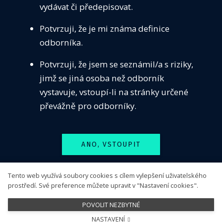
vydávat či předepisovat.
VZDĚ
Seznamy pracovišť
Potvrzuji, že je mi známa definice
SEKC
odborníka.
Dostupnost neobvyklé péče
ČASO
Centra pro léčbu PCSK9 inhibitory
Potvrzuji, že jsem se seznámil/a s riziky,
KONT
Pracoviště s dostupným antidotem k dabigatranu
jimž se jiná osoba než odborník
PŘIH
vystavuje, vstoupí-li na stránky určené
Sledujte nás
převážně pro odborníky.
ANO, VSTOUPIT
Tento web využívá soubory cookies s cílem vylepšení uživatelského
NE, ODEJÍT
prostředí. Své preference můžete upravit v "Nastavení cookies".
POVOLIT NEZBYTNÉ
NASTAVENÍ