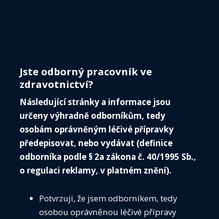
Menu
ČIS
O 
Jste odborný pracovník ve
IN
zdravotnictví?
VE
Následující stránky a informace jsou
VO
určeny výhradně odborníkům, tedy
ZÁP
osobám oprávněným léčivé přípravky
předepisovat, nebo vydávat (definice
KALE
odborníka podle § 2a zákona č. 40/1995 Sb.,
ČIS
o regulaci reklamy, v platném znění).
ČIS T
AKTU
Média
Potvrzuji, že jsem odborníkem, tedy
Guidelines
SPOL
osobou oprávněnou léčivé přípravy
Předoperační vyšetření