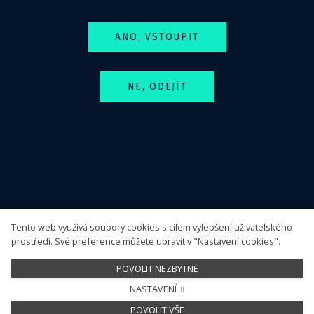
Seznamy pracovišť
ANO, VSTOUPIT
Dostupnost neobvyklé péče
Centra pro léčbu PCSK9 inhibitory
Pracoviště s dostupným antidotem k dabigatranu
NE, ODEJÍT
Sledujte nás
Tento web využívá soubory cookies s cílem vylepšení uživatelského
prostředí. Své preference můžete upravit v "Nastavení cookies".
POVOLIT NEZBYTNÉ
NASTAVENÍ
This site runs on
solidpixels.
POVOLIT VŠE