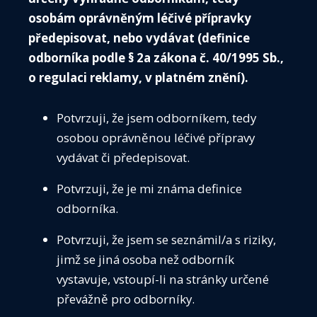
VZDĚ
osobám oprávněným léčivé přípravky
předepisovat, nebo vydávat (definice
SEKC
odborníka podle § 2a zákona č. 40/1995 Sb.,
ČASO
o regulaci reklamy, v platném znění).
KONT
Potvrzuji, že jsem odborníkem, tedy
PŘIH
osobou oprávněnou léčivé přípravy
vydávat či předepisovat.
Potvrzuji, že je mi známa definice
odborníka.
ČIS
Potvrzuji, že jsem se seznámil/a s riziky,
Média
jimž se jiná osoba než odborník
Guidelines
vystavuje, vstoupí-li na stránky určené
Předoperační vyšetření
převážně pro odborníky.