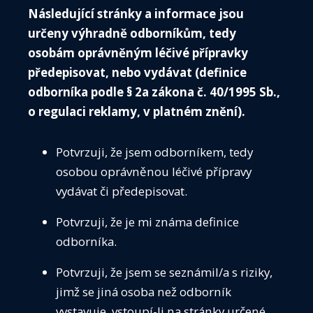
VZDĚ
Následující stránky a informace jsou
Intranet ČIS je dorozumívací a informační systém
určeny výhradně odborníkům, tedy
pro členy společnosti, který usnadňuje vzájemnou
SEKC
osobám oprávněným léčivé přípravky
komunikaci lékařů, odborných společností a
ČASO
předepisovat, nebo vydávat (definice
institucí. Unikátnost systému spočívá v tom, že
odborníka podle § 2a zákona č. 40/1995 Sb.,
KONT
sdružuje všechny důležité a potřebné informace
o regulaci reklamy, v platném znění).
pro práci lékaře na
PŘIH
jednom místě. Pro členy společnosti je Intranet
Potvrzuji, že jsem odborníkem, tedy
ČIS zdarma.
osobou oprávněnou léčivé přípravy
vydávat či předepisovat.
PŘIHLÁSIT
Potvrzuji, že je mi známa definice
odborníka.
Potvrzuji, že jsem se seznámil/a s riziky,
ČIS
jimž se jiná osoba než odborník
vystavuje, vstoupí-li na stránky určené