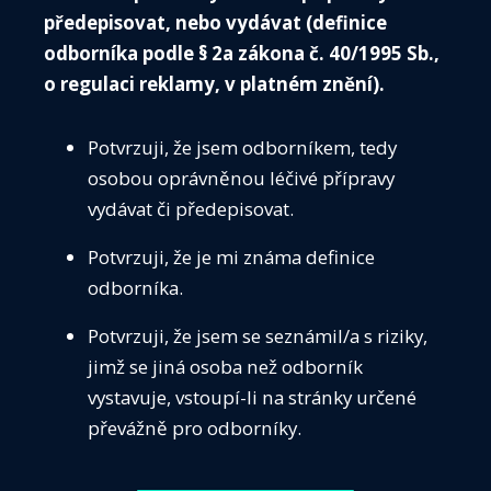
předepisovat, nebo vydávat (definice
odborníka podle § 2a zákona č. 40/1995 Sb.,
ČIS má bohatou a dlouholetou tradici v pořádání
o regulaci reklamy, v platném znění).
odborných a vědeckých akcí.
Internistické sjezdy a konference
byly většinou
Potvrzuji, že jsem odborníkem, tedy
třídenní a byly pořádány od roku 1956, střídavě
osobou oprávněnou léčivé přípravy
každé dva roky na různých místech republiky vždy
vydávat či předepisovat.
se zaměřením na jedno nosné téma. Od roku 1992
Potvrzuji, že je mi známa definice
do roku 2003 se pak ustálilo pořádání „Kongresů
odborníka.
interní medicíny pro lékaře v praxi“ ve Zlíně. Od
roku 2004 pak tuto štafetu převzala střídavě Praha
Potvrzuji, že jsem se seznámil/a s riziky,
a Brno, kde se pořádají „Kongresy České
jimž se jiná osoba než odborník
internistické společnosti“ zaměřené již mnoho
vystavuje, vstoupí-li na stránky určené
tematicky.
převážně pro odborníky.
V minulosti bylo od roku 1960 do roku 1998