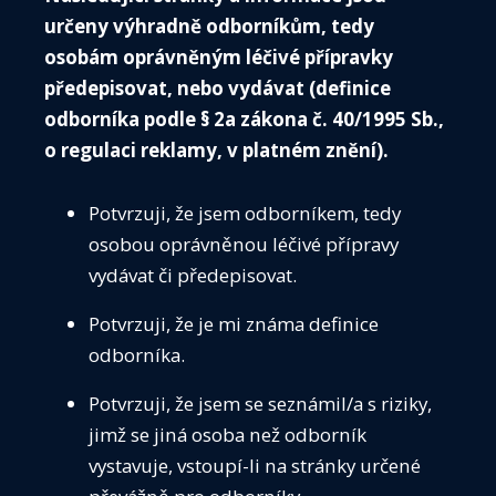
myelomu
".
VZDĚ
určeny výhradně odborníkům, tedy
osobám oprávněným léčivé přípravky
SEKC
předepisovat, nebo vydávat (definice
ČASO
odborníka podle § 2a zákona č. 40/1995 Sb.,
o regulaci reklamy, v platném znění).
KONT
PŘIH
Potvrzuji, že jsem odborníkem, tedy
osobou oprávněnou léčivé přípravy
vydávat či předepisovat.
Potvrzuji, že je mi známa definice
odborníka.
Potvrzuji, že jsem se seznámil/a s riziky,
ČIS
jimž se jiná osoba než odborník
Média
vystavuje, vstoupí-li na stránky určené
Guidelines