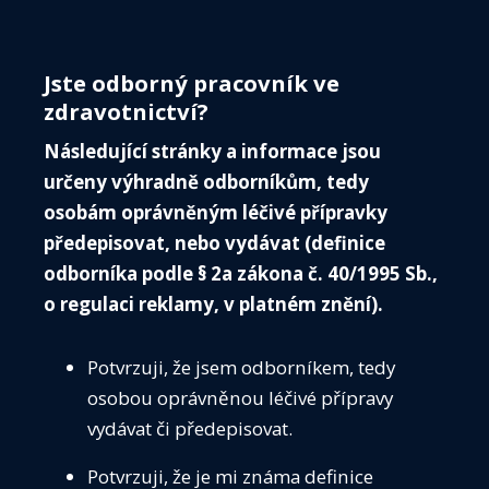
7. Pacienty se
středně těžkou poruchou funkce
ledvin
je třeba upozornit, aby každých 12 hodin brali
Jste odborný pracovník ve
jen jednu tabletu nirmatrelviru spolu s jednou
zdravotnictví?
tabletou ritonaviru.
Následující stránky a informace jsou
8. Paxlovid se nedoporučuje nasazovat během
určeny výhradně odborníkům, tedy
těhotenství a u žen v reprodukčním věku, které
osobám oprávněným léčivé přípravky
nepoužívají antikoncepci, pokud to jejich klinický stav
předepisovat, nebo vydávat (definice
nevyžaduje. Ženy v reprodukčním věku by se měly
odborníka podle § 2a zákona č. 40/1995 Sb.,
vyhnout početí během léčby Paxlovidem a
o regulaci reklamy, v platném znění).
následujících 7 dní po jejím ukončení. Pacientky,
které užívají kombinovanou hormonální
Potvrzuji, že jsem odborníkem, tedy
antikoncepci, by měly během léčby Paxlovidem a do
osobou oprávněnou léčivé přípravy
dalšího menstruačního cyklu po ukončení léčby
používat ještě jinou účinnou antikoncepční metodu
vydávat či předepisovat.
nebo bariérovou antikoncepční metodu. Během
Potvrzuji, že je mi známa definice
léčby Paxlovidem a následujících 7 dní po ní by žena