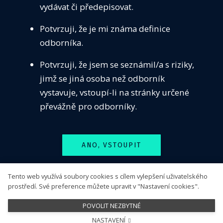
vydávat či předepisovat.
VZDĚ
Seznamy pracovišť
Potvrzuji, že je mi známa definice
SEKC
odborníka.
Dostupnost neobvyklé péče
ČASO
Centra pro léčbu PCSK9 inhibitory
Potvrzuji, že jsem se seznámil/a s riziky,
KONT
Pracoviště s dostupným antidotem k dabigatranu
jimž se jiná osoba než odborník
PŘIH
vystavuje, vstoupí-li na stránky určené
Sledujte nás
převážně pro odborníky.
ANO, VSTOUPIT
Tento web využívá soubory cookies s cílem vylepšení uživatelského
NE, ODEJÍT
prostředí. Své preference můžete upravit v "Nastavení cookies".
POVOLIT NEZBYTNÉ
NASTAVENÍ