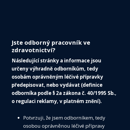
Menu
ČIS
O 
Jste odborný pracovník ve
IN
zdravotnictví?
VE
Následující stránky a informace jsou
VO
určeny výhradně odborníkům, tedy
ZÁP
osobám oprávněným léčivé přípravky
předepisovat, nebo vydávat (definice
KALE
odborníka podle § 2a zákona č. 40/1995 Sb.,
ČIS
o regulaci reklamy, v platném znění).
ČIS T
AKTU
Média
Potvrzuji, že jsem odborníkem, tedy
Guidelines
SPOL
osobou oprávněnou léčivé přípravy
Předoperační vyšetření