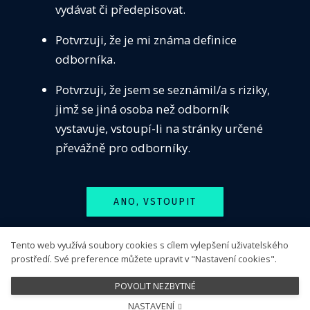
vydávat či předepisovat.
VZDĚ
Seznamy pracovišť
Potvrzuji, že je mi známa definice
SEKC
odborníka.
Dostupnost neobvyklé péče
ČASO
Centra pro léčbu PCSK9 inhibitory
Potvrzuji, že jsem se seznámil/a s riziky,
KONT
Pracoviště s dostupným antidotem k dabigatranu
jimž se jiná osoba než odborník
PŘIH
vystavuje, vstoupí-li na stránky určené
Sledujte nás
převážně pro odborníky.
ANO, VSTOUPIT
Tento web využívá soubory cookies s cílem vylepšení uživatelského
NE, ODEJÍT
prostředí. Své preference můžete upravit v "Nastavení cookies".
POVOLIT NEZBYTNÉ
NASTAVENÍ