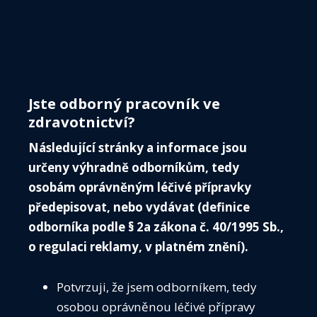
Menu
ČIS
O 
Jste odborný pracovník ve
IN
zdravotnictví?
VE
Následující stránky a informace jsou
VO
určeny výhradně odborníkům, tedy
ZÁP
osobám oprávněným léčivé přípravky
předepisovat, nebo vydávat (definice
KALE
odborníka podle § 2a zákona č. 40/1995 Sb.,
ČIS
o regulaci reklamy, v platném znění).
ČIS T
AKTU
Média
Potvrzuji, že jsem odborníkem, tedy
Guidelines
SPOL
osobou oprávněnou léčivé přípravy
Předoperační vyšetření