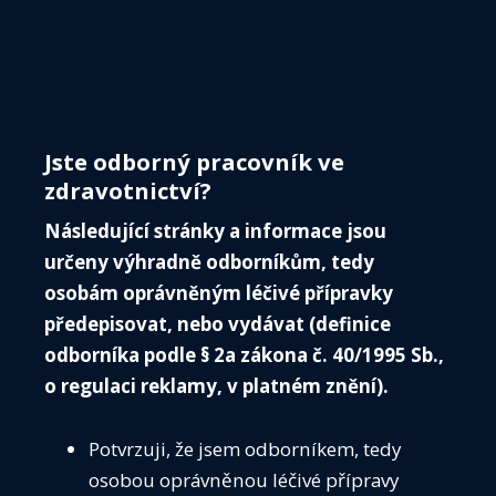
Menu
ČIS
O 
Jste odborný pracovník ve
IN
zdravotnictví?
VE
Následující stránky a informace jsou
VO
určeny výhradně odborníkům, tedy
ZÁP
osobám oprávněným léčivé přípravky
předepisovat, nebo vydávat (definice
KALE
odborníka podle § 2a zákona č. 40/1995 Sb.,
ČIS
o regulaci reklamy, v platném znění).
ČIS T
AKTU
Média
Potvrzuji, že jsem odborníkem, tedy
Guidelines
SPOL
osobou oprávněnou léčivé přípravy
Předoperační vyšetření