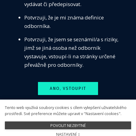
vydávat či předepisovat.
VZDĚ
Seznamy pracovišť
Potvrzuji, že je mi známa definice
SEKC
odborníka.
Dostupnost neobvyklé péče
ČASO
Centra pro léčbu PCSK9 inhibitory
Potvrzuji, že jsem se seznámil/a s riziky,
KONT
Pracoviště s dostupným antidotem k dabigatranu
jimž se jiná osoba než odborník
PŘIH
vystavuje, vstoupí-li na stránky určené
Sledujte nás
převážně pro odborníky.
ANO, VSTOUPIT
Tento web využívá soubory cookies s cílem vylepšení uživatelského
NE, ODEJÍT
prostředí. Své preference můžete upravit v "Nastavení cookies".
POVOLIT NEZBYTNÉ
NASTAVENÍ