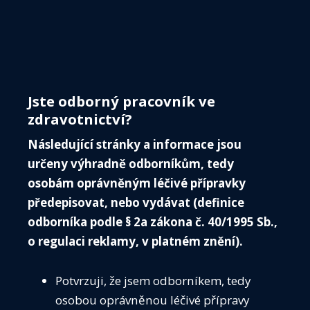
Menu
ČIS
O 
Jste odborný pracovník ve
IN
zdravotnictví?
VE
Následující stránky a informace jsou
VO
určeny výhradně odborníkům, tedy
ZÁP
osobám oprávněným léčivé přípravky
předepisovat, nebo vydávat (definice
KALE
odborníka podle § 2a zákona č. 40/1995 Sb.,
ČIS
o regulaci reklamy, v platném znění).
ČIS T
AKTU
Média
Potvrzuji, že jsem odborníkem, tedy
Guidelines
SPOL
osobou oprávněnou léčivé přípravy
Předoperační vyšetření