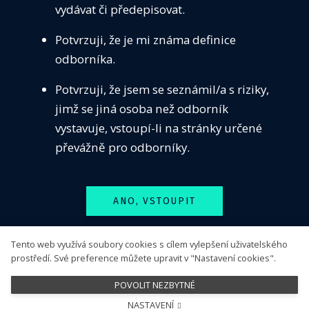
vydávat či předepisovat.
VZDĚ
Seznamy pracovišť
Potvrzuji, že je mi známa definice
SEKC
odborníka.
Dostupnost neobvyklé péče
ČASO
Centra pro léčbu PCSK9 inhibitory
Potvrzuji, že jsem se seznámil/a s riziky,
KONT
Pracoviště s dostupným antidotem k dabigatranu
jimž se jiná osoba než odborník
PŘIH
vystavuje, vstoupí-li na stránky určené
Sledujte nás
převážně pro odborníky.
ANO, VSTOUPIT
Tento web využívá soubory cookies s cílem vylepšení uživatelského
NE, ODEJÍT
prostředí. Své preference můžete upravit v "Nastavení cookies".
POVOLIT NEZBYTNÉ
NASTAVENÍ