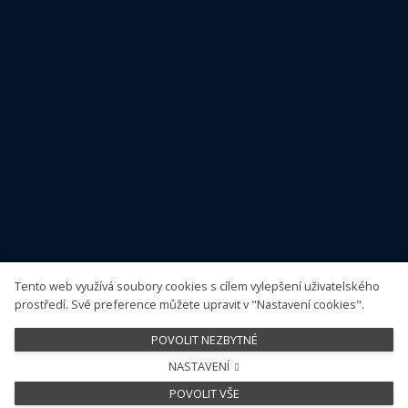
Seznamy pracovišť
Dostupnost neobvyklé péče
Centra pro léčbu PCSK9 inhibitory
Pracoviště s dostupným antidotem k dabigatranu
Sledujte nás
Tento web využívá soubory cookies s cílem vylepšení uživatelského
prostředí. Své preference můžete upravit v "Nastavení cookies".
POVOLIT NEZBYTNÉ
NASTAVENÍ
This site runs on
solidpixels.
POVOLIT VŠE