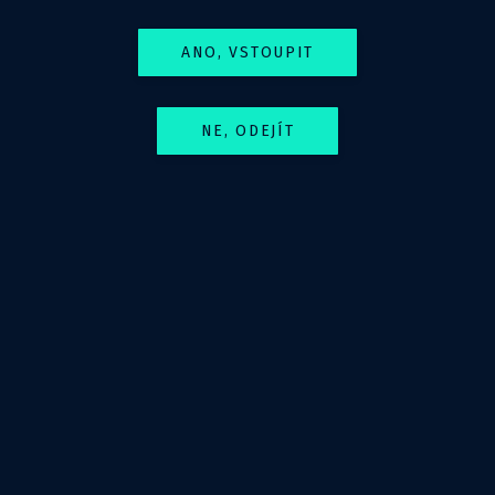
Jak se bránit regulacím v kazuistikách
Diskuze
ANO, VSTOUPIT
ZÁZNAM Z WEBINÁŘE
NE, ODEJÍT
Facebook
Twitter
LinkedIn
ČIS
Média
Guidelines
Předoperační vyšetření