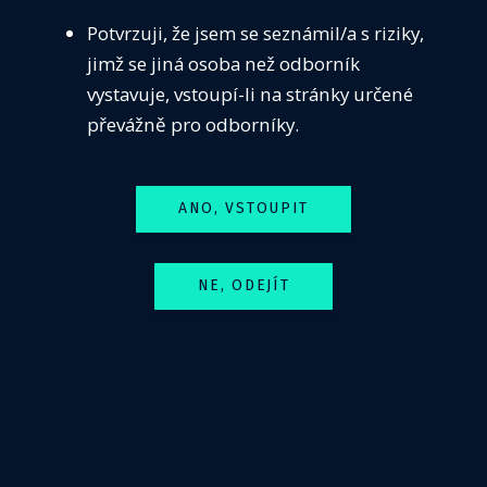
Potvrzuji, že jsem se seznámil/a s riziky,
Facebook
Twitter
LinkedIn
jimž se jiná osoba než odborník
vystavuje, vstoupí-li na stránky určené
převážně pro odborníky.
ČIS
ANO, VSTOUPIT
Média
Guidelines
Předoperační vyšetření
NE, ODEJÍT
Seznamy pracovišť
Dostupnost neobvyklé péče
Centra pro léčbu PCSK9 inhibitory
Pracoviště s dostupným antidotem k dabigatranu
Sledujte nás