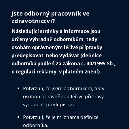
portálu KARDIOINFO, kde naleznete odborné
VZDĚ
články, videa a další zajímavé edukační
Jste odborný pracovník ve
materiály týkající se nejen Vaší specializace.
SEKC
zdravotnictví?
Veškeré materiály jsou pravidelně aktualizovány.
ČASO
Následující stránky a informace jsou
KONT
určeny výhradně odborníkům, tedy
Na portálu
www.kardioinfo.cz
osobám oprávněným léčivé přípravky
PŘIH
najdete například:
předepisovat, nebo vydávat (definice
odborníka podle § 2a zákona č. 40/1995 Sb.,
Edukační videa
o regulaci reklamy, v platném znění).
Odborné články
Informace o produktech
Potvrzuji, že jsem odborníkem, tedy
Materiály ke stažení
osobou oprávněnou léčivé přípravy
vydávat či předepisovat.
WWW.KARDIOINFO.CZ
Potvrzuji, že je mi známa definice
odborníka.