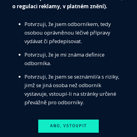
symbolickou částkou 1000 Kč vč. DPH a je
o regulaci reklamy, v platném znění).
platná do 11. 12. 2021.
Potvrzuji, že jsem odborníkem, tedy
osobou oprávněnou léčivé přípravy
Registrovat se můžete
ZDE
.
vydávat či předepisovat.
V případě, že již máte platnou registraci na
Potvrzuji, že je mi známa definice
kongres, máte přístup k záznamu všech přednášek
odborníka.
až do 11. 12. 2021 v rámci Vaší registrace zdarma.
Potvrzuji, že jsem se seznámil/a s riziky,
K přednáškám se dostanete po přihlášení přes Vás
jimž se jiná osoba než odborník
individuální přístupový odkaz.
vystavuje, vstoupí-li na stránky určené
převážně pro odborníky.
Veškeré detailní informace ohledně programu
kongresu naleznete na
www.kongrescns2020.cz
.
ANO, VSTOUPIT