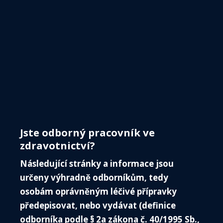
kongresu ČNS
VZDĚ
SEKC
Dovolujeme si vás informovat o možnosti
ČASO
dodatečného přístupu ke kompletnímu
KONT
záznamu 38. Kongresu ČNS, který se
PŘIH
uskutečnil 7. - 11. prosince 2020 on-line.
V rámci dodatečného přístupu získáte cca
Jste odborný pracovník ve
zdravotnictví?
20 hodin záznamů odborných přednášek
rozdělených do 13 bloků, možnost
Následující stránky a informace jsou
určeny výhradně odborníkům, tedy
prohlédnout si odborné postery, či
osobám oprávněným léčivé přípravky
navštívit virtuální firemní stránky.
předepisovat, nebo vydávat (definice
Dodatečná registrace je zpoplatněna
odborníka podle § 2a zákona č. 40/1995 Sb.,