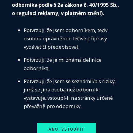
odborníka podle § 2a zákona č. 40/1995 Sb.,
Navržený kandidát musí být řádným členem
o regulaci reklamy, v platném znění).
společnosti a musí s kandidaturou do
příslušného
orgánu souhlasit.
Pokud
navržený
kandidát nesdělí
do 14. 11. 2025
emailem na
Potvrzuji, že jsem odborníkem, tedy
volbyCIS@seznam.cz
nesouhlas
se svojí
osobou oprávněnou léčivé přípravy
kandidaturou,
má se za to, že s kandidaturou
vydávat či předepisovat.
souhlasí.
Potvrzuji, že je mi známa definice
odborníka.
Řádný člen může kandidovat jak do výboru, tak do
revizní komise. Bude-li zvolen do obou orgánů,
Potvrzuji, že jsem se seznámil/a s riziky,
sám si před vyhlášením výsledku voleb volební
jimž se jiná osoba než odborník
komisí vybere, ve kterém orgánu bude pracovat.
vystavuje, vstoupí-li na stránky určené
převážně pro odborníky.
G)
Počty členů:
do výboru bude voleno celkem 15 členů
ANO, VSTOUPIT