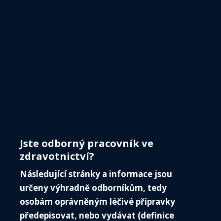
internetových stránkách
www.cisweb.cz.
Členové
tak mohou provést kontrolu, že nedošlo k chybě
jména, kandidující jsou řádnými členy ČIS ČLS JEP,
mohou vzájemně komunikovat v rámci volební
kampaně, zaslat nesouhlas s kandidaturou apod.
Na základě kandidátních listin budou zpracovány
elektronické volební lístky - formuláře, které
budou zpřístupněny oprávněným voličům
prostřednictvím elektronické výzvy systémem
elektronického hlasování.
Jste odborný pracovník ve
zdravotnictví?
Navrhovat kandidáty, volit a být volen mohou
Následující stránky a informace jsou
pouze řádní členové, kteří se stali členy ČIS ČLS JEP
určeny výhradně odborníkům, tedy
ke dni 31. 8. 2025
.
Rozhodující je seznam
osobám oprávněným léčivé přípravky
členů Centrální evidence
předepisovat, nebo vydávat (definice