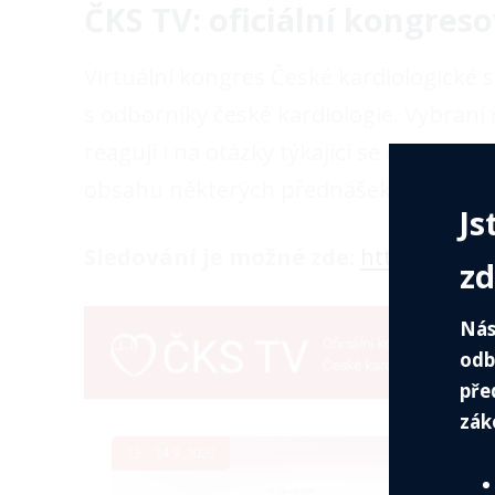
ČKS TV: oficiální kongres
Virtuální kongres České kardiologické
s odborníky české kardiologie. Vybraní
reagují i na otázky týkající se dění v 
obsahu některých přednášek nebo meda
Js
Sledování je možné zde:
https://ckstv
zd
Nás
odb
pře
zák