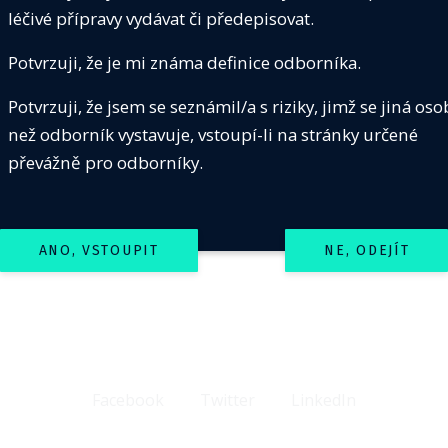
léčivé přípravy vydávat či předepisovat.
Potvrzuji, že je mi známa definice odborníka.
Potvrzuji, že jsem se seznámil/a s riziky, jimž se jiná os
než odborník vystavuje, vstoupí-li na stránky určené
převážně pro odborníky.
ANO, VSTOUPIT
NE, ODEJÍT
Facebook
Twitter
LinkedIn