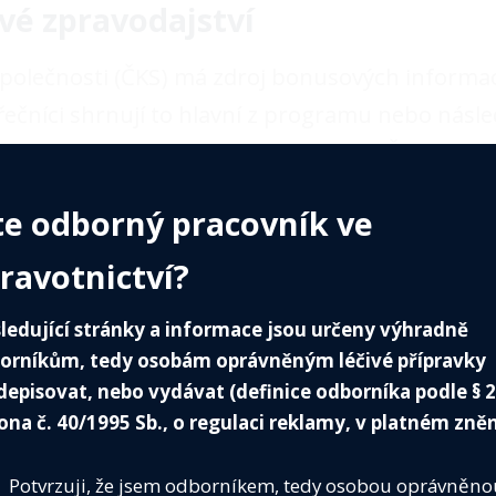
ové zpravodajství
 společnosti (ČKS) má zdroj bonusových informa
 řečníci shrnují to hlavní z programu nebo násl
praxi nebo mezioborové spolupráce. Na ČKS TV al
ilony lékařů poctěných letos čestnými členstv
te odborný pracovník ve
.cz
ravotnictví?
ledující stránky a informace jsou určeny výhradně
orníkům, tedy osobám oprávněným léčivé přípravky
depisovat, nebo vydávat (definice odborníka podle § 
ona č. 40/1995 Sb., o regulaci reklamy, v platném zněn
Potvrzuji, že jsem odborníkem, tedy osobou oprávněno