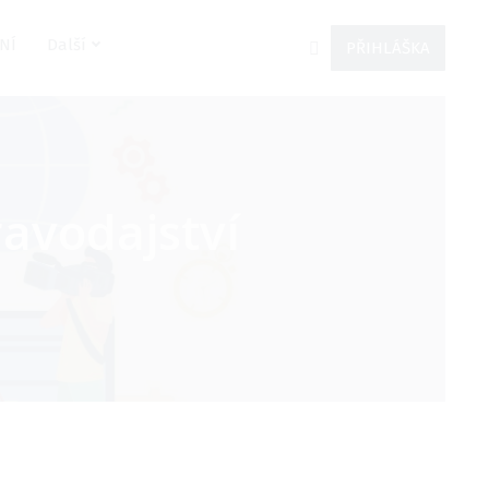
NÍ
Další
PŘIHLÁŠKA
ravodajství