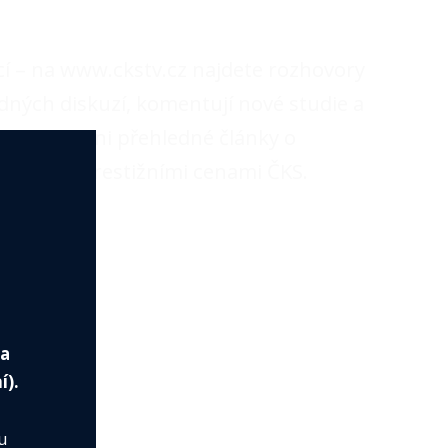
cí – na www.ckstv.cz najdete rozhovory
edných diskuzí, komentují nové studie a
e nechybí ani přehledné články o
ím nebo prestižními cenami ČKS.
2a
í).
u