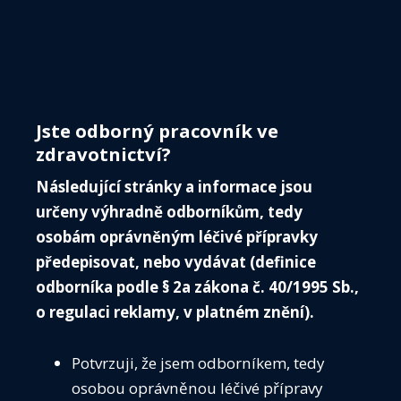
Menu
ČIS
O 
Jste odborný pracovník ve
IN
zdravotnictví?
VE
Následující stránky a informace jsou
VO
určeny výhradně odborníkům, tedy
ZÁP
osobám oprávněným léčivé přípravky
předepisovat, nebo vydávat (definice
KALE
odborníka podle § 2a zákona č. 40/1995 Sb.,
ČIS
o regulaci reklamy, v platném znění).
ČIS T
AKTU
Média
Potvrzuji, že jsem odborníkem, tedy
Guidelines
SPOL
osobou oprávněnou léčivé přípravy
Předoperační vyšetření