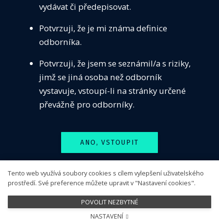
vydávat či předepisovat.
VZDĚ
Seznamy pracovišť
Potvrzuji, že je mi známa definice
SEKC
odborníka.
Dostupnost neobvyklé péče
ČASO
Centra pro léčbu PCSK9 inhibitory
Potvrzuji, že jsem se seznámil/a s riziky,
KONT
Pracoviště s dostupným antidotem k dabigatranu
jimž se jiná osoba než odborník
PŘIH
vystavuje, vstoupí-li na stránky určené
Sledujte nás
převážně pro odborníky.
ANO, VSTOUPIT
Tento web využívá soubory cookies s cílem vylepšení uživatelského
NE, ODEJÍT
prostředí. Své preference můžete upravit v "Nastavení cookies".
POVOLIT NEZBYTNÉ
NASTAVENÍ